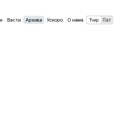
и
Вести
Архива
Ускоро
О нама
Ћир
Лат