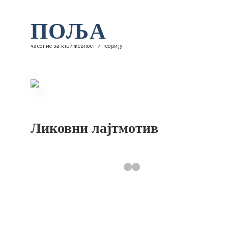
ПОЉА
часопис за књижевност и теорију
Ликовни лајтмотив