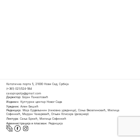
Католичка порта 5, 21000 Нови Сад, Србија
(+381) 021/524-584
casopispolja@gmail.com
Директор:
Бојан Панаотовић
Издавач:
Културни центар Новог Сада
Уредник:
Ален Бешић
Редакција:
Маја Ердељанин (ликовна уредница), Соња Веселиновић, Милица
Софинкић, Марјан Чакаревић, Огњен Клисара (дизајнер)
Лектура:
Сања Бркић, Милица Софинкић
Администрација и пласман:
Редакција