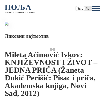
ПОЉА
Ћир
Лат
часопис за књижевност и теорију
Ликовни лајтмотив
Mileta Aćimović Ivkov:
KNJIŽEVNOST I ŽIVOT –
JEDNA PRIČA (Žaneta
Đukić Perišić: Pisac i priča,
Akademska knjiga, Novi
Sad, 2012)