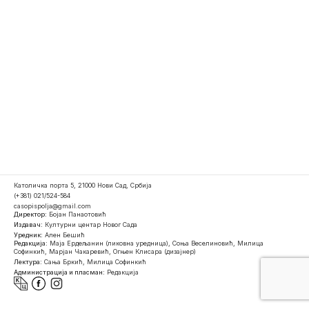
Католичка порта 5, 21000 Нови Сад, Србија
(+381) 021/524-584
casopispolja@gmail.com
Директор:
Бојан Панаотовић
Издавач:
Културни центар Новог Сада
Уредник:
Ален Бешић
Редакција:
Маја Ердељанин (ликовна уредница), Соња Веселиновић, Милица
Софинкић, Марјан Чакаревић, Огњен Клисара (дизајнер)
Лектура:
Сања Бркић, Милица Софинкић
Администрација и пласман:
Редакција