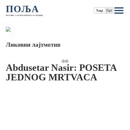
ПОЉА
Ћир
Лат
часопис за књижевност и теорију
Ликовни лајтмотив
Abdusetar Nasir: POSETA
JEDNOG MRTVACA