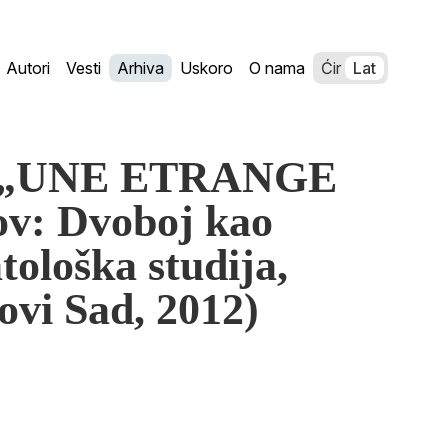
Autori
Vesti
Arhiva
Uskoro
O nama
Ćir
Lat
ć: „UNE ETRANGE
v: Dvoboj kao
tološka studija,
vi Sad, 2012)