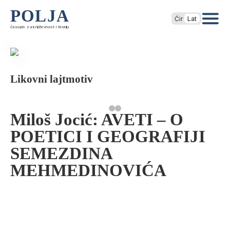
POLJA
Ćir
Lat
časopis za književnost i teoriju
Likovni lajtmotiv
Miloš Jocić: AVETI – O
POETICI I GEOGRAFIJI
SEMEZDINA
MEHMEDINOVIĆA