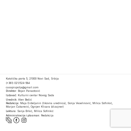
Katolička porta 5, 21000 Novi Sad, Srbija
(+381) 021/524-584
casopispolja@gmail.com
Direktor:
Bojan Panaotović
Izdavač:
Kulturni centar Novog Sada
Urednik:
Alen Bešić
Redakcija:
Maja Erdeljanin (likovna urednica), Sonja Veselinović, Milica Sofinkić,
Marjan Čakarević, Ognjen Klisara (dizajner)
Lektura:
Sanja Brkić, Milica Sofinkić
Administracija i plasman:
Redakcija