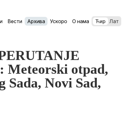
и
Вести
Архива
Ускоро
О нама
Ћир
Лат
ć: PERUTANJE
 Meteorski otpad,
g Sada, Novi Sad,