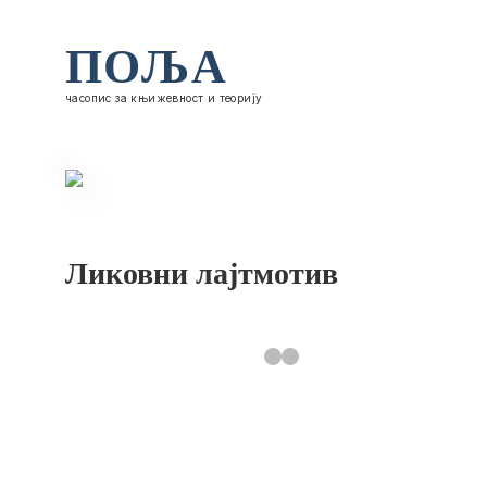
ПОЉА
часопис за књижевност и теорију
Ликовни лајтмотив