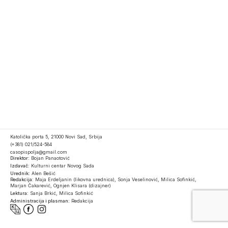
Katolička porta 5, 21000 Novi Sad, Srbija
(+381) 021/524-584
casopispolja@gmail.com
Direktor:
Bojan Panaotović
Izdavač:
Kulturni centar Novog Sada
Urednik:
Alen Bešić
Redakcija:
Maja Erdeljanin (likovna urednica), Sonja Veselinović, Milica Sofinkić,
Marjan Čakarević, Ognjen Klisara (dizajner)
Lektura:
Sanja Brkić, Milica Sofinkić
Administracija i plasman:
Redakcija