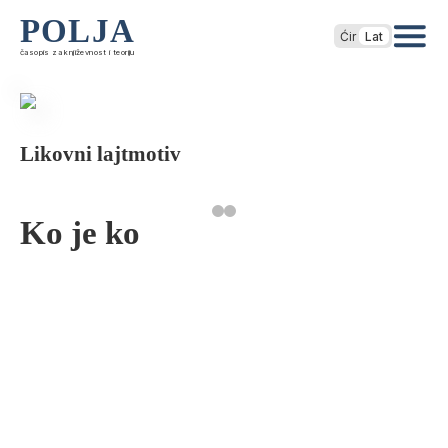
POLJA
Ćir
Lat
časopis za književnost i teoriju
Likovni lajtmotiv
Ko je ko