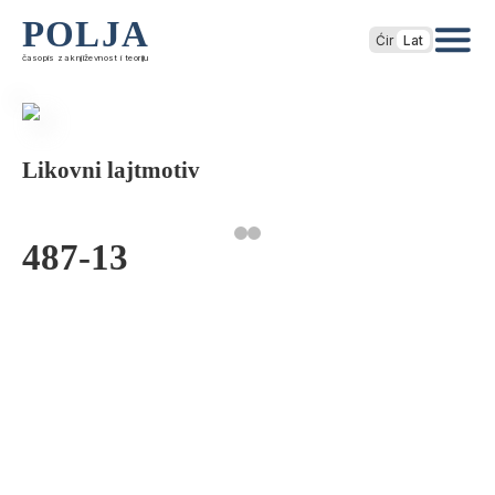
POLJA
Ćir
Lat
časopis za književnost i teoriju
Likovni lajtmotiv
487-13