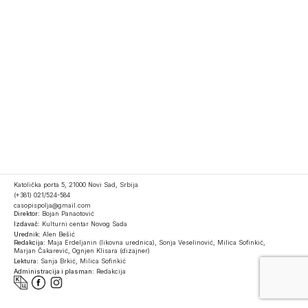
Katolička porta 5, 21000 Novi Sad, Srbija
(+381) 021/524-584
casopispolja@gmail.com
Direktor:
Bojan Panaotović
Izdavač:
Kulturni centar Novog Sada
Urednik:
Alen Bešić
Redakcija:
Maja Erdeljanin (likovna urednica), Sonja Veselinović, Milica Sofinkić,
Marjan Čakarević, Ognjen Klisara (dizajner)
Lektura:
Sanja Brkić, Milica Sofinkić
Administracija i plasman:
Redakcija