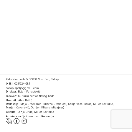
Katolička porta 5, 21000 Novi Sad, Srbija
(+381) 021/524-584
casopispolja@gmail.com
Direktor:
Bojan Panaotović
Izdavač:
Kulturni centar Novog Sada
Urednik:
Alen Bešić
Redakcija:
Maja Erdeljanin (likovna urednica), Sonja Veselinović, Milica Sofinkić,
Marjan Čakarević, Ognjen Klisara (dizajner)
Lektura:
Sanja Brkić, Milica Sofinkić
Administracija i plasman:
Redakcija