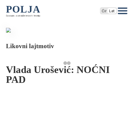
POLJA
Ćir
Lat
časopis za književnost i teoriju
Likovni lajtmotiv
Vlada Urošević: NOĆNI
PAD