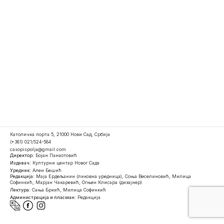
Католичка порта 5, 21000 Нови Сад, Србија
(+381) 021/524-584
casopispolja@gmail.com
Директор:
Бојан Панаотовић
Издавач:
Културни центар Новог Сада
Уредник:
Ален Бешић
Редакција:
Маја Ердељанин (ликовна уредница), Соња Веселиновић, Милица
Софинкић, Марјан Чакаревић, Огњен Клисара (дизајнер)
Лектура:
Сања Бркић, Милица Софинкић
Администрација и пласман:
Редакција