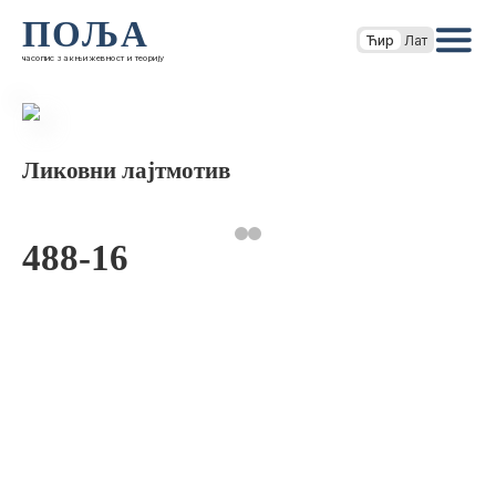
ПОЉА
Ћир
Лат
часопис за књижевност и теорију
Ликовни лајтмотив
488-16