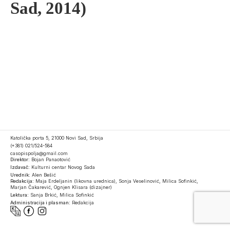
Sad, 2014)
Katolička porta 5, 21000 Novi Sad, Srbija
(+381) 021/524-584
casopispolja@gmail.com
Direktor:
Bojan Panaotović
Izdavač:
Kulturni centar Novog Sada
Urednik:
Alen Bešić
Redakcija:
Maja Erdeljanin (likovna urednica), Sonja Veselinović, Milica Sofinkić,
Marjan Čakarević, Ognjen Klisara (dizajner)
Lektura:
Sanja Brkić, Milica Sofinkić
Administracija i plasman:
Redakcija