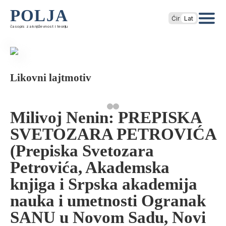
POLJA
Ćir
Lat
časopis za književnost i teoriju
Likovni lajtmotiv
Milivoj Nenin: PREPISKA
SVETOZARA PETROVIĆA
(Prepiska Svetozara
Petrovića, Akademska
knjiga i Srpska akademija
nauka i umetnosti Ogranak
SANU u Novom Sadu, Novi