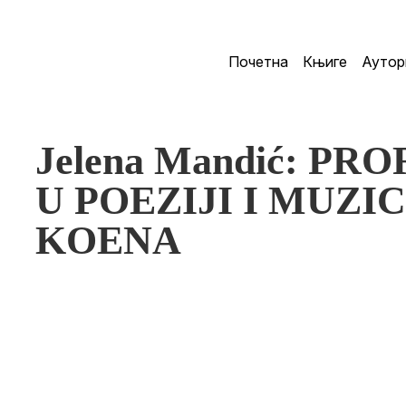
Почетна
Књиге
Аутор
Jelena Mandić: P
U POEZIJI I MUZI
KOENA