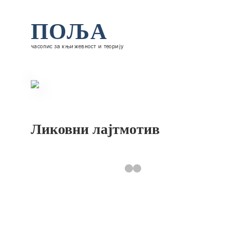
ПОЉА
часопис за књижевност и теорију
Ликовни лајтмотив