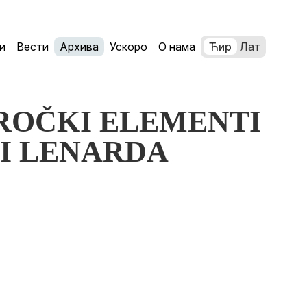
и
Вести
Архива
Ускоро
О нама
Ћир
Лат
ROROČKI ELEMENTI
CI LENARDA