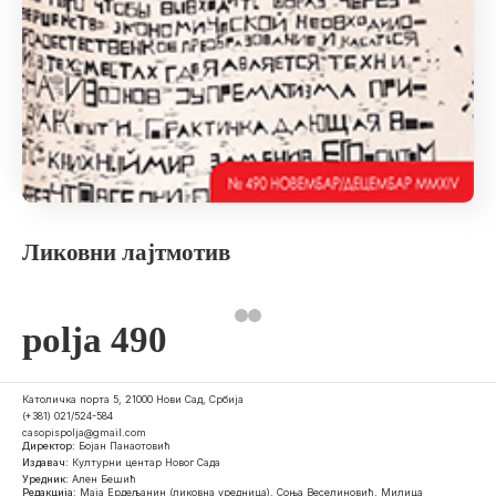
Ликовни лајтмотив
polja 490
Католичка порта 5, 21000 Нови Сад, Србија
(+381) 021/524-584
casopispolja@gmail.com
Директор:
Бојан Панаотовић
Издавач:
Културни центар Новог Сада
Уредник:
Ален Бешић
Редакција:
Маја Ердељанин (ликовна уредница), Соња Веселиновић, Милица