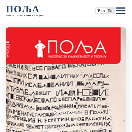
ПОЉА
Ћир
Лат
часопис за књижевност и теорију