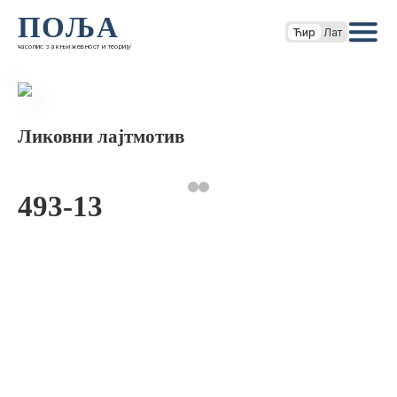
ПОЉА
Ћир
Лат
часопис за књижевност и теорију
Ликовни лајтмотив
493-13