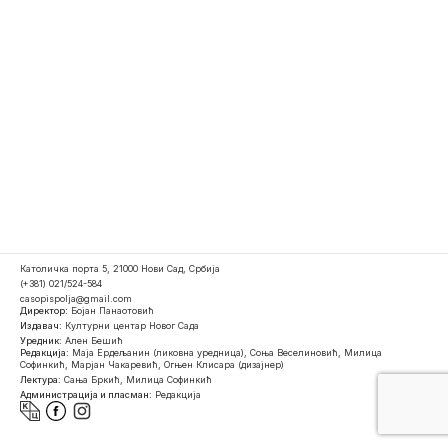
Католичка порта 5, 21000 Нови Сад, Србија
(+381) 021/524-584
casopispolja@gmail.com
Директор:
Бојан Панаотовић
Издавач:
Културни центар Новог Сада
Уредник:
Ален Бешић
Редакција:
Маја Ердељанин (ликовна уредница), Соња Веселиновић, Милица
Софинкић, Марјан Чакаревић, Огњен Клисара (дизајнер)
Лектура:
Сања Бркић, Милица Софинкић
Администрација и пласман:
Редакција