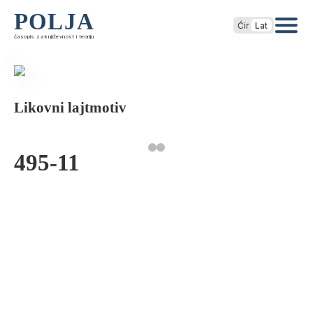
POLJA
Ćir
Lat
časopis za književnost i teoriju
Likovni lajtmotiv
495-11