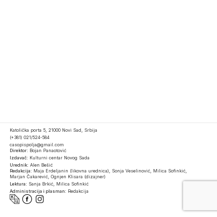
Katolička porta 5, 21000 Novi Sad, Srbija
(+381) 021/524-584
casopispolja@gmail.com
Direktor:
Bojan Panaotović
Izdavač:
Kulturni centar Novog Sada
Urednik:
Alen Bešić
Redakcija:
Maja Erdeljanin (likovna urednica), Sonja Veselinović, Milica Sofinkić,
Marjan Čakarević, Ognjen Klisara (dizajner)
Lektura:
Sanja Brkić, Milica Sofinkić
Administracija i plasman:
Redakcija