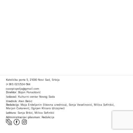
Katolička porta 5, 21000 Novi Sad, Srbija
(+381) 021/524-584
casopispolja@gmail.com
Direktor:
Bojan Panaotović
Izdavač:
Kulturni centar Novog Sada
Urednik:
Alen Bešić
Redakcija:
Maja Erdeljanin (likovna urednica), Sonja Veselinović, Milica Sofinkić,
Marjan Čakarević, Ognjen Klisara (dizajner)
Lektura:
Sanja Brkić, Milica Sofinkić
Administracija i plasman:
Redakcija