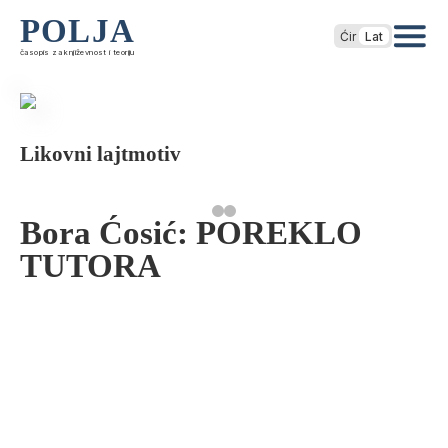
POLJA
Ćir
Lat
časopis za književnost i teoriju
Likovni lajtmotiv
Bora Ćosić: POREKLO
TUTORA