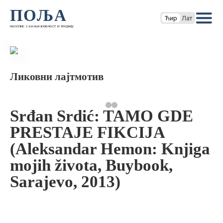
ПОЉА
Ћир
Лат
часопис за књижевност и теорију
Ликовни лајтмотив
Srđan Srdić: TAMO GDE
PRESTAJE FIKCIJA
(Aleksandar Hemon: Knjiga
mojih života, Buybook,
Sarajevo, 2013)