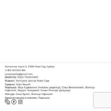
Католичка порта 5, 21000 Нови Сад, Србија
(+381) 021/524-584
casopispolja@gmail.com
Директор:
Бојан Панаотовић
Издавач:
Културни центар Новог Сада
Уредник:
Ален Бешић
Редакција:
Маја Ердељанин (ликовна уредница), Соња Веселиновић, Милица
Софинкић, Марјан Чакаревић, Огњен Клисара (дизајнер)
Лектура:
Сања Бркић, Милица Софинкић
Администрација и пласман:
Редакција