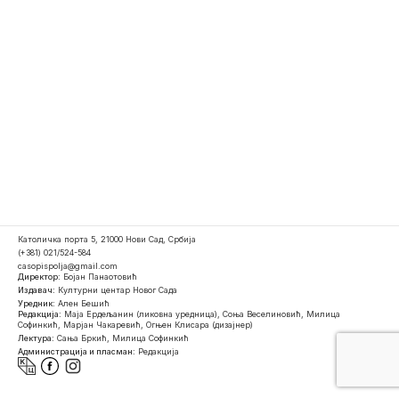
Католичка порта 5, 21000 Нови Сад, Србија
(+381) 021/524-584
casopispolja@gmail.com
Директор:
Бојан Панаотовић
Издавач:
Културни центар Новог Сада
Уредник:
Ален Бешић
Редакција:
Маја Ердељанин (ликовна уредница), Соња Веселиновић, Милица
Софинкић, Марјан Чакаревић, Огњен Клисара (дизајнер)
Лектура:
Сања Бркић, Милица Софинкић
Администрација и пласман:
Редакција