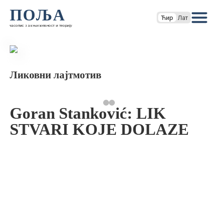
ПОЉА
Ћир
Лат
часопис за књижевност и теорију
Ликовни лајтмотив
Goran Stanković: LIK
STVARI KOJE DOLAZE