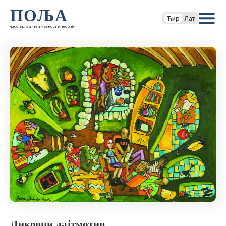
ПОЉА
Ћир
Лат
часопис за књижевност и теорију
Ликовни лајтмотив