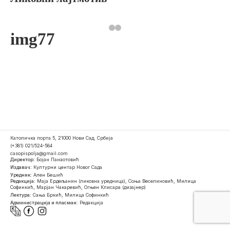
img77
Католичка порта 5, 21000 Нови Сад, Србија
(+381) 021/524-584
casopispolja@gmail.com
Директор:
Бојан Панаотовић
Издавач:
Културни центар Новог Сада
Уредник:
Ален Бешић
Редакција:
Маја Ердељанин (ликовна уредница), Соња Веселиновић, Милица
Софинкић, Марјан Чакаревић, Огњен Клисара (дизајнер)
Лектура:
Сања Бркић, Милица Софинкић
Администрација и пласман:
Редакција