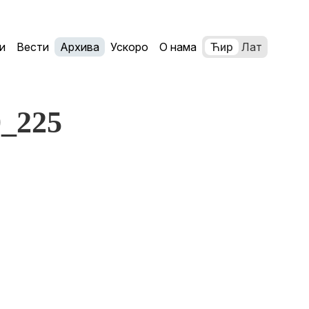
и
Вести
Архива
Ускоро
О нама
Ћир
Лат
0_225