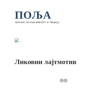
ПОЉА
часопис за књижевност и теорију
Ликовни лајтмотив