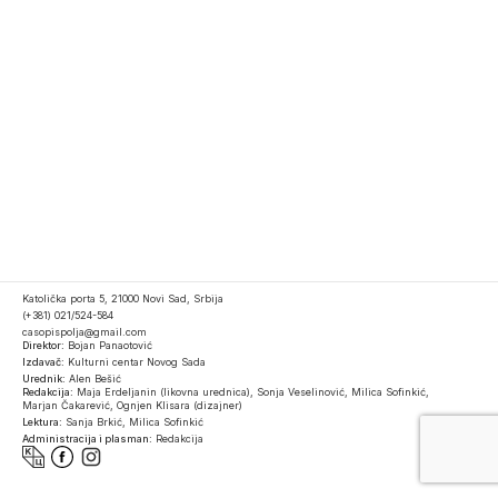
Katolička porta 5, 21000 Novi Sad, Srbija
(+381) 021/524-584
casopispolja@gmail.com
Direktor:
Bojan Panaotović
Izdavač:
Kulturni centar Novog Sada
Urednik:
Alen Bešić
Redakcija:
Maja Erdeljanin (likovna urednica), Sonja Veselinović, Milica Sofinkić,
Marjan Čakarević, Ognjen Klisara (dizajner)
Lektura:
Sanja Brkić, Milica Sofinkić
Administracija i plasman:
Redakcija