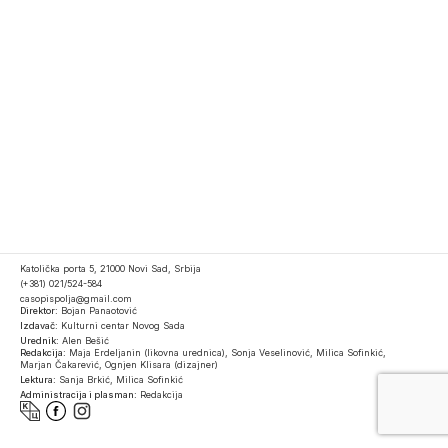
Katolička porta 5, 21000 Novi Sad, Srbija
(+381) 021/524-584
casopispolja@gmail.com
Direktor:
Bojan Panaotović
Izdavač:
Kulturni centar Novog Sada
Urednik:
Alen Bešić
Redakcija:
Maja Erdeljanin (likovna urednica), Sonja Veselinović, Milica Sofinkić,
Marjan Čakarević, Ognjen Klisara (dizajner)
Lektura:
Sanja Brkić, Milica Sofinkić
Administracija i plasman:
Redakcija