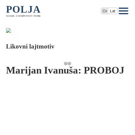
POLJA
Ćir
Lat
časopis za književnost i teoriju
Likovni lajtmotiv
Marijan Ivanuša: PROBOJ