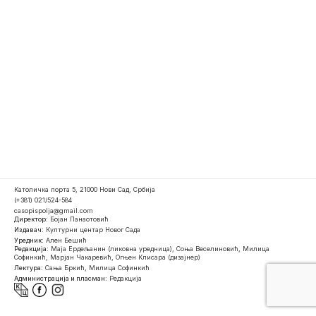
Католичка порта 5, 21000 Нови Сад, Србија
(+381) 021/524-584
casopispolja@gmail.com
Директор:
Бојан Панаотовић
Издавач:
Културни центар Новог Сада
Уредник:
Ален Бешић
Редакција:
Маја Ердељанин (ликовна уредница), Соња Веселиновић, Милица
Софинкић, Марјан Чакаревић, Огњен Клисара (дизајнер)
Лектура:
Сања Бркић, Милица Софинкић
Администрација и пласман:
Редакција