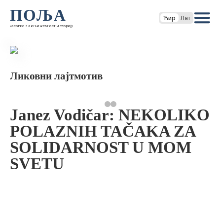
ПОЉА
Ћир
Лат
часопис за књижевност и теорију
Ликовни лајтмотив
Janez Vodičar: NEKOLIKO
POLAZNIH TAČAKA ZA
SOLIDARNOST U MOM
SVETU