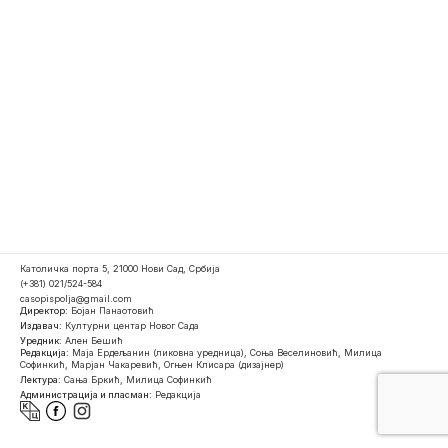
Католичка порта 5, 21000 Нови Сад, Србија
(+381) 021/524-584
casopispolja@gmail.com
Директор:
Бојан Панаотовић
Издавач:
Културни центар Новог Сада
Уредник:
Ален Бешић
Редакција:
Маја Ердељанин (ликовна уредница), Соња Веселиновић, Милица
Софинкић, Марјан Чакаревић, Огњен Клисара (дизајнер)
Лектура:
Сања Бркић, Милица Софинкић
Администрација и пласман:
Редакција