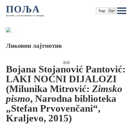
ПОЉА
Ћир
Лат
часопис за књижевност и теорију
Ликовни лајтмотив
Bojana Stojanović Pantović:
LAKI NOĆNI DIJALOZI
(Milunika Mitrović:
Zimsko
pismo
, Narodna biblioteka
„Stefan Prvovenčani“,
Kraljevo, 2015)