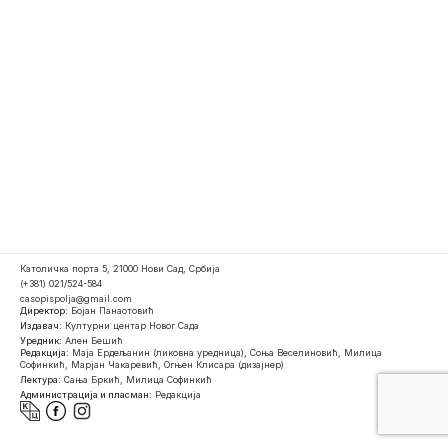
Католичка порта 5, 21000 Нови Сад, Србија
(+381) 021/524-584
casopispolja@gmail.com
Директор:
Бојан Панаотовић
Издавач:
Културни центар Новог Сада
Уредник:
Ален Бешић
Редакција:
Маја Ердељанин (ликовна уредница), Соња Веселиновић, Милица
Софинкић, Марјан Чакаревић, Огњен Клисара (дизајнер)
Лектура:
Сања Бркић, Милица Софинкић
Администрација и пласман:
Редакција