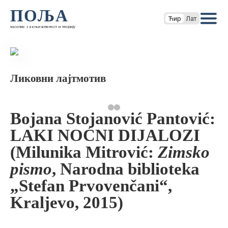
ПОЉА
Ћир
Лат
часопис за књижевност и теорију
Ликовни лајтмотив
Bojana Stojanović Pantović:
LAKI NOĆNI DIJALOZI
(Milunika Mitrović:
Zimsko
pismo
, Narodna biblioteka
„Stefan Prvovenčani“,
Kraljevo, 2015)