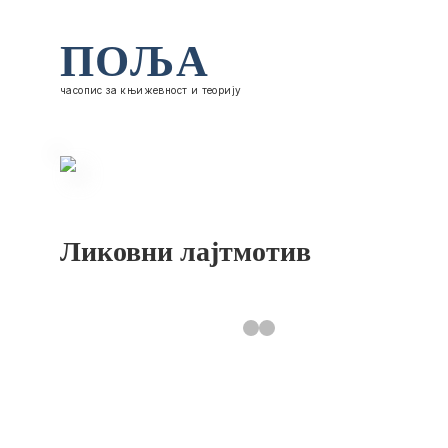
ПОЉА
часопис за књижевност и теорију
Ликовни лајтмотив