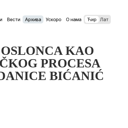
и
Вести
Архива
Ускоро
О нама
Ћир
Лат
KA OSLONCA KAO
ČKOG PROCESA
DANICE BIĆANIĆ