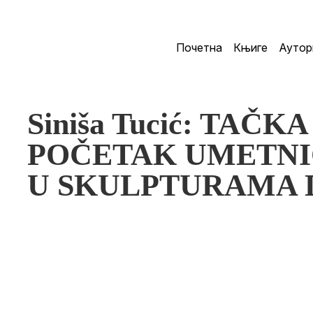
Почетна
Књиге
Аутор
Siniša Tucić: TAČ
POČETAK UMETNI
U SKULPTURAMA 