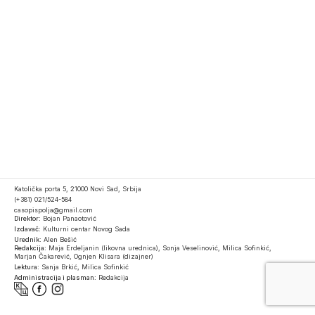
Katolička porta 5, 21000 Novi Sad, Srbija
(+381) 021/524-584
casopispolja@gmail.com
Direktor:
Bojan Panaotović
Izdavač:
Kulturni centar Novog Sada
Urednik:
Alen Bešić
Redakcija:
Maja Erdeljanin (likovna urednica), Sonja Veselinović, Milica Sofinkić,
Marjan Čakarević, Ognjen Klisara (dizajner)
Lektura:
Sanja Brkić, Milica Sofinkić
Administracija i plasman:
Redakcija