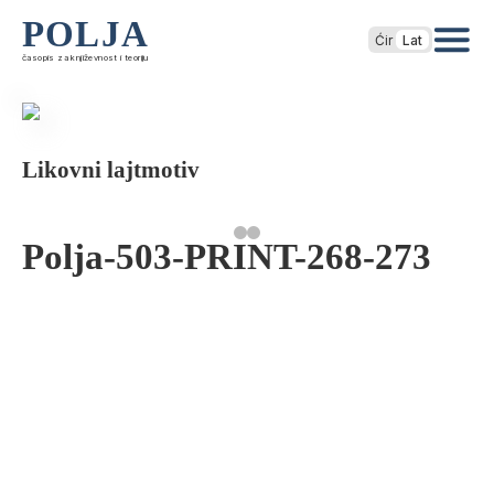
POLJA
Ćir
Lat
časopis za književnost i teoriju
Likovni lajtmotiv
Polja-503-PRINT-268-273