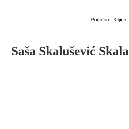
Početna
Knjige
Saša Skalušević Sk