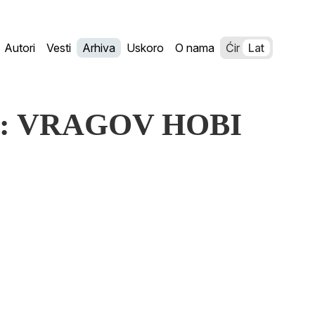
Autori
Vesti
Arhiva
Uskoro
O nama
Ćir
Lat
ala: VRAGOV HOBI