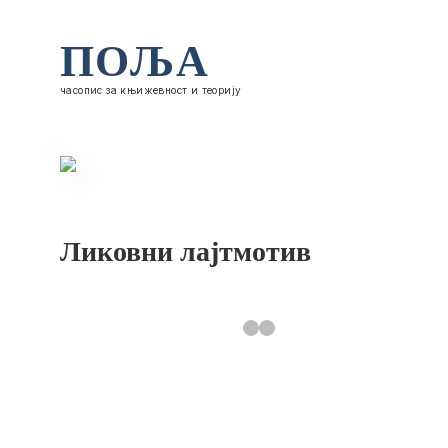
ПОЉА
часопис за књижевност и теорију
Ликовни лајтмотив