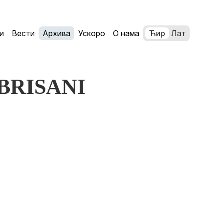
и
Вести
Архива
Ускоро
О нама
Ћир
Лат
IZBRISANI