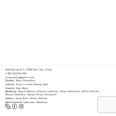
Katolička porta 5, 21000 Novi Sad, Srbija
(+381) 021/524-584
casopispolja@gmail.com
Direktor:
Bojan Panaotović
Izdavač:
Kulturni centar Novog Sada
Urednik:
Alen Bešić
Redakcija:
Maja Erdeljanin (likovna urednica), Sonja Veselinović, Milica Sofinkić,
Marjan Čakarević, Ognjen Klisara (dizajner)
Lektura:
Sanja Brkić, Milica Sofinkić
Administracija i plasman:
Redakcija