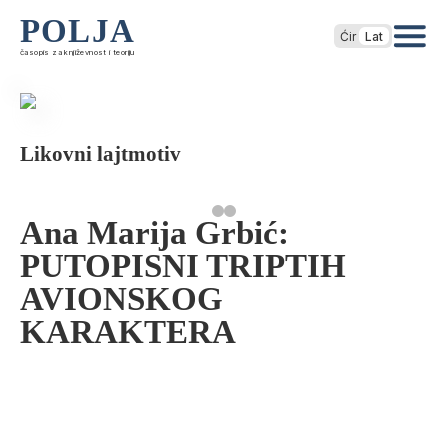
POLJA
Ćir
Lat
časopis za književnost i teoriju
Likovni lajtmotiv
Ana Marija Grbić:
PUTOPISNI TRIPTIH
AVIONSKOG
KARAKTERA