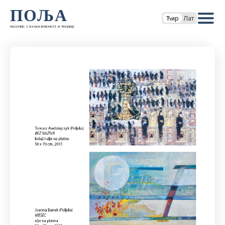
ПОЉА
Ћир
Лат
часопис за књижевност и теорију