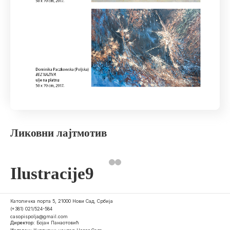
Ликовни лајтмотив
Ilustracije9
Католичка порта 5, 21000 Нови Сад, Србија
(+381) 021/524-584
casopispolja@gmail.com
Директор:
Бојан Панаотовић