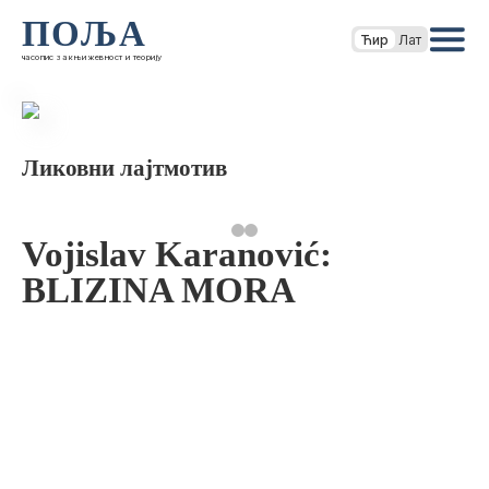
ПОЉА
Ћир
Лат
часопис за књижевност и теорију
Ликовни лајтмотив
Vojislav Karanović:
BLIZINA MORA