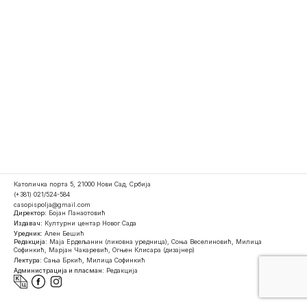
Католичка порта 5, 21000 Нови Сад, Србија
(+381) 021/524-584
casopispolja@gmail.com
Директор:
Бојан Панаотовић
Издавач:
Културни центар Новог Сада
Уредник:
Ален Бешић
Редакција:
Маја Ердељанин (ликовна уредница), Соња Веселиновић, Милица
Софинкић, Марјан Чакаревић, Огњен Клисара (дизајнер)
Лектура:
Сања Бркић, Милица Софинкић
Администрација и пласман:
Редакција