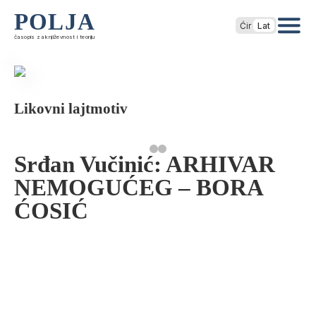
POLJA
Ćir
Lat
časopis za književnost i teoriju
Likovni lajtmotiv
Srđan Vučinić: ARHIVAR
NEMOGUĆEG – BORA
ĆOSIĆ