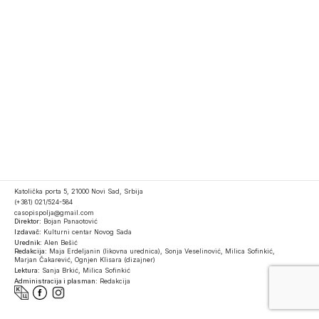
Katolička porta 5, 21000 Novi Sad, Srbija
(+381) 021/524-584
casopispolja@gmail.com
Direktor:
Bojan Panaotović
Izdavač:
Kulturni centar Novog Sada
Urednik:
Alen Bešić
Redakcija:
Maja Erdeljanin (likovna urednica), Sonja Veselinović, Milica Sofinkić,
Marjan Čakarević, Ognjen Klisara (dizajner)
Lektura:
Sanja Brkić, Milica Sofinkić
Administracija i plasman:
Redakcija