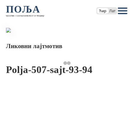
ПОЉА
Ћир
Лат
часопис за књижевност и теорију
Ликовни лајтмотив
Polja-507-sajt-93-94