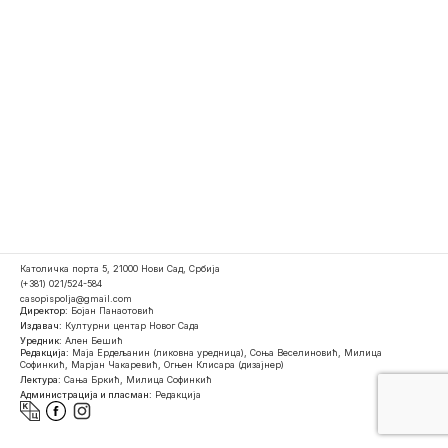
Католичка порта 5, 21000 Нови Сад, Србија
(+381) 021/524-584
casopispolja@gmail.com
Директор:
Бојан Панаотовић
Издавач:
Културни центар Новог Сада
Уредник:
Ален Бешић
Редакција:
Маја Ердељанин (ликовна уредница), Соња Веселиновић, Милица
Софинкић, Марјан Чакаревић, Огњен Клисара (дизајнер)
Лектура:
Сања Бркић, Милица Софинкић
Администрација и пласман:
Редакција