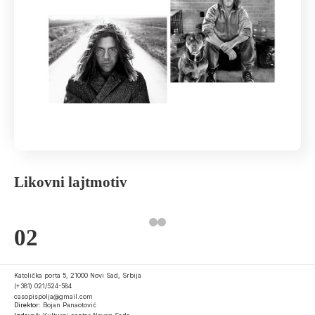
Likovni lajtmotiv
02
Katolička porta 5, 21000 Novi Sad, Srbija
(+381) 021/524-584
casopispolja@gmail.com
Direktor:
Bojan Panaotović