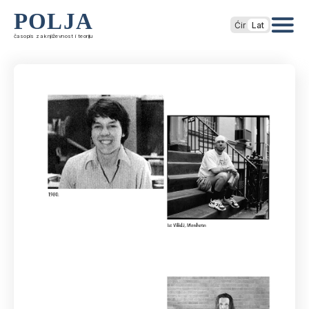
POLJA
Ćir
Lat
časopis za književnost i teoriju