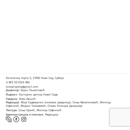
Католичка порта 5, 21000 Нови Сад, Србија
(+381) 021/524-584
casopispolja@gmail.com
Директор:
Бојан Панаотовић
Издавач:
Културни центар Новог Сада
Уредник:
Ален Бешић
Редакција:
Маја Ердељанин (ликовна уредница), Соња Веселиновић, Милица
Софинкић, Марјан Чакаревић, Огњен Клисара (дизајнер)
Лектура:
Сања Бркић, Милица Софинкић
Администрација и пласман:
Редакција