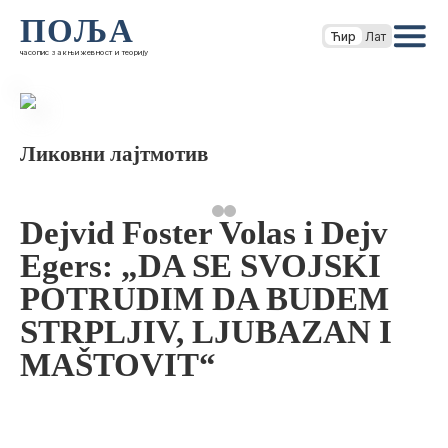
ПОЉА
Ћир
Лат
часопис за књижевност и теорију
Ликовни лајтмотив
Dejvid Foster Volas i Dejv
Egers: „DA SE SVOJSKI
POTRUDIM DA BUDEM
STRPLJIV, LJUBAZAN I
MAŠTOVIT“