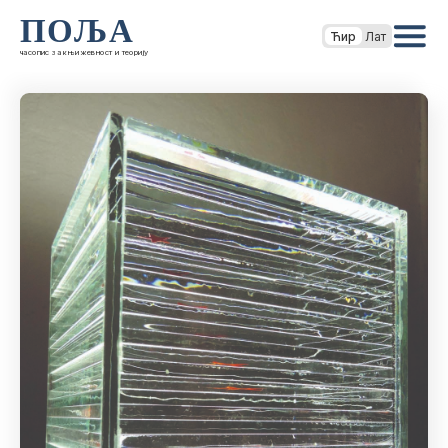
ПОЉА
Ћир
Лат
часопис за књижевност и теорију