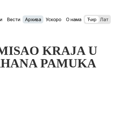
и
Вести
Архива
Ускоро
О нама
Ћир
Лат
 SMISAO KRAJA U
RHANA PAMUKA