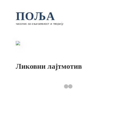
ПОЉА
часопис за књижевност и теорију
Ликовни лајтмотив