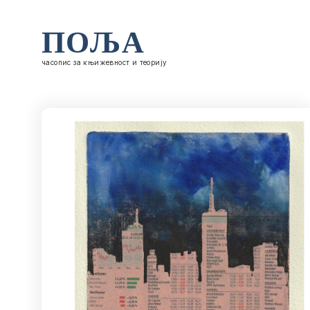
ПОЉА
часопис за књижевност и теорију