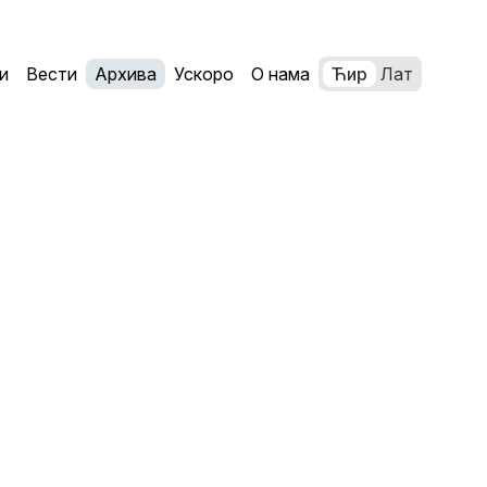
и
Вести
Архива
Ускоро
О нама
Ћир
Лат