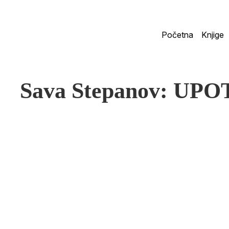
Početna
Knjige
Sava Stepanov: U