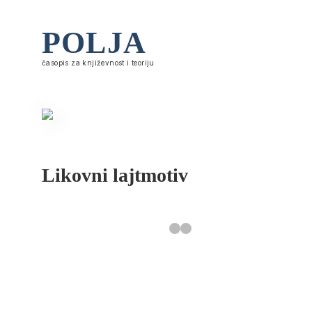
POLJA
časopis za književnost i teoriju
Likovni lajtmotiv