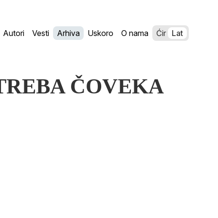
Autori
Vesti
Arhiva
Uskoro
O nama
Ćir
Lat
POTREBA ČOVEKA