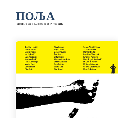
ПОЉА
часопис за књижевност и теорију