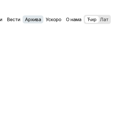
и
Вести
Архива
Ускоро
О нама
Ћир
Лат