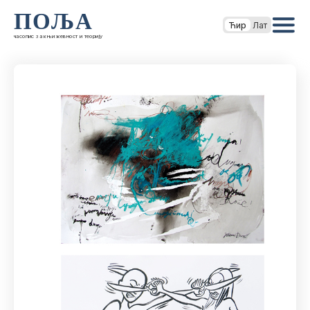
ПОЉА
Ћир
Лат
часопис за књижевност и теорију