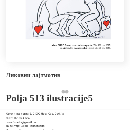
Ликовни лајтмотив
Polja 513 ilustracije5
Католичка порта 5, 21000 Нови Сад, Србија
(+381) 021/524-584
casopispolja@gmail.com
Директор:
Бојан Панаотовић