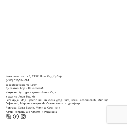
Католичка порта 5, 21000 Нови Сад, Србија
(+381) 021/524-584
casopispolja@gmail.com
Директор:
Бојан Панаотовић
Издавач:
Културни центар Новог Сада
Уредник:
Ален Бешић
Редакција:
Маја Ердељанин (ликовна уредница), Соња Веселиновић, Милица
Софинкић, Марјан Чакаревић, Огњен Клисара (дизајнер)
Лектура:
Сања Бркић, Милица Софинкић
Администрација и пласман:
Редакција