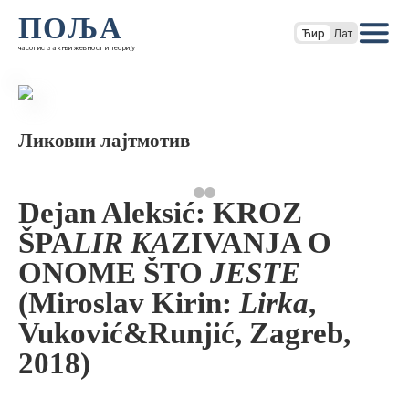
ПОЉА
Ћир
Лат
часопис за књижевност и теорију
Ликовни лајтмотив
Dejan Aleksić: KROZ
ŠPA
LIR KA
ZIVANJA O
ONOME ŠTO
JESTE
(Miroslav Kirin:
Lirka
,
Vuković&Runjić, Zagreb,
2018)