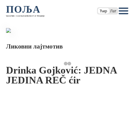
ПОЉА
Ћир
Лат
часопис за књижевност и теорију
Ликовни лајтмотив
Drinka Gojković: JEDNA
JEDINA REČ ćir