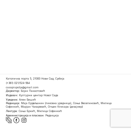
Католичка порта 5, 21000 Нови Сад, Србија
(+381) 021/524-584
casopispolja@gmail.com
Директор:
Бојан Панаотовић
Издавач:
Културни центар Новог Сада
Уредник:
Ален Бешић
Редакција:
Маја Ердељанин (ликовна уредница), Соња Веселиновић, Милица
Софинкић, Марјан Чакаревић, Огњен Клисара (дизајнер)
Лектура:
Сања Бркић, Милица Софинкић
Администрација и пласман:
Редакција