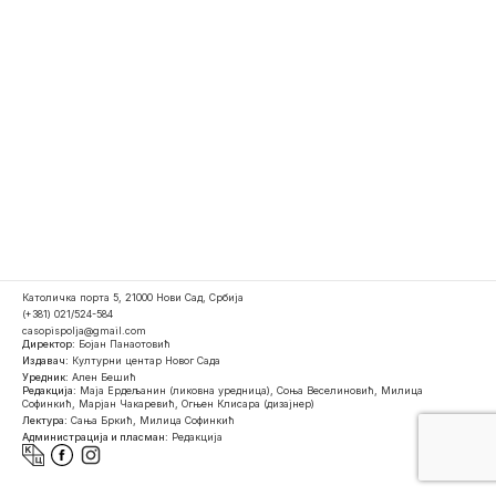
Католичка порта 5, 21000 Нови Сад, Србија
(+381) 021/524-584
casopispolja@gmail.com
Директор:
Бојан Панаотовић
Издавач:
Културни центар Новог Сада
Уредник:
Ален Бешић
Редакција:
Маја Ердељанин (ликовна уредница), Соња Веселиновић, Милица
Софинкић, Марјан Чакаревић, Огњен Клисара (дизајнер)
Лектура:
Сања Бркић, Милица Софинкић
Администрација и пласман:
Редакција