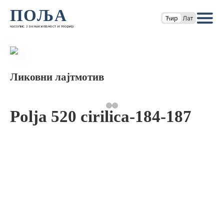
ПОЉА
Ћир
Лат
часопис за књижевност и теорију
Ликовни лајтмотив
Polja 520 cirilica-184-187