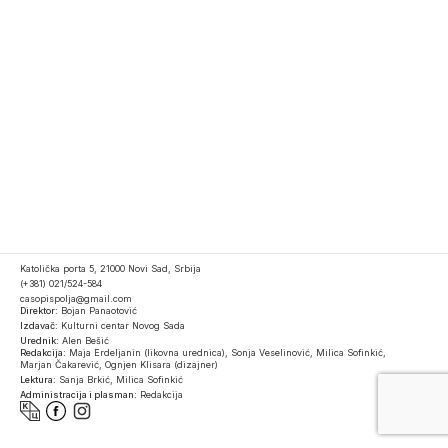
Katolička porta 5, 21000 Novi Sad, Srbija
(+381) 021/524-584
casopispolja@gmail.com
Direktor:
Bojan Panaotović
Izdavač:
Kulturni centar Novog Sada
Urednik:
Alen Bešić
Redakcija:
Maja Erdeljanin (likovna urednica), Sonja Veselinović, Milica Sofinkić,
Marjan Čakarević, Ognjen Klisara (dizajner)
Lektura:
Sanja Brkić, Milica Sofinkić
Administracija i plasman:
Redakcija