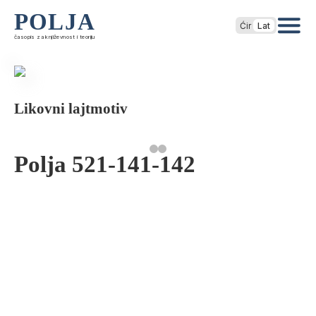
POLJA
Ćir
Lat
časopis za književnost i teoriju
Likovni lajtmotiv
Polja 521-141-142