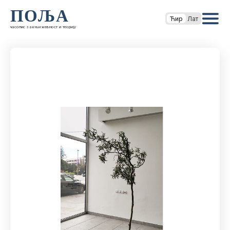
ПОЉА
Ћир
Лат
часопис за књижевност и теорију