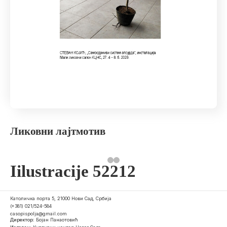
Ликовни лајтмотив
Iilustracije 52212
Католичка порта 5, 21000 Нови Сад, Србија
(+381) 021/524-584
casopispolja@gmail.com
Директор:
Бојан Панаотовић