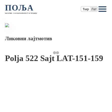
ПОЉА
Ћир
Лат
часопис за књижевност и теорију
Ликовни лајтмотив
Polja 522 Sajt LAT-151-159