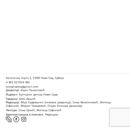
Католичка порта 5, 21000 Нови Сад, Србија
(+381) 021/524-584
casopispolja@gmail.com
Директор:
Бојан Панаотовић
Издавач:
Културни центар Новог Сада
Уредник:
Ален Бешић
Редакција:
Маја Ердељанин (ликовна уредница), Соња Веселиновић, Милица
Софинкић, Марјан Чакаревић, Огњен Клисара (дизајнер)
Лектура:
Сања Бркић, Милица Софинкић
Администрација и пласман:
Редакција