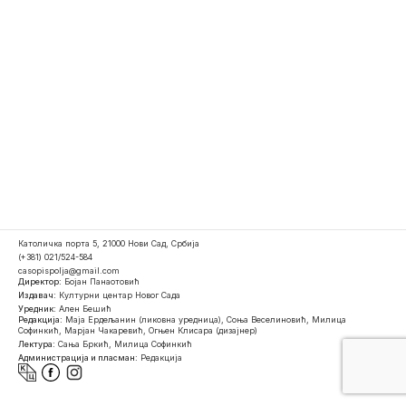
Католичка порта 5, 21000 Нови Сад, Србија
(+381) 021/524-584
casopispolja@gmail.com
Директор:
Бојан Панаотовић
Издавач:
Културни центар Новог Сада
Уредник:
Ален Бешић
Редакција:
Маја Ердељанин (ликовна уредница), Соња Веселиновић, Милица
Софинкић, Марјан Чакаревић, Огњен Клисара (дизајнер)
Лектура:
Сања Бркић, Милица Софинкић
Администрација и пласман:
Редакција