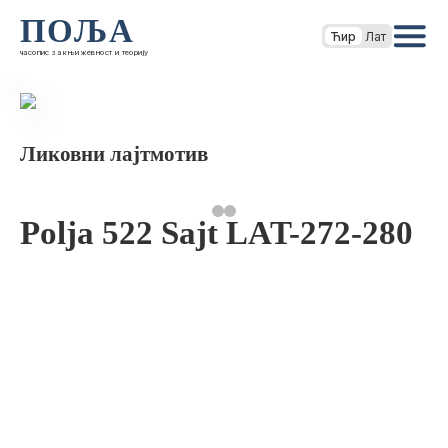
ПОЉА
Ћир
Лат
часопис за књижевност и теорију
Ликовни лајтмотив
Polja 522 Sajt LAT-272-280