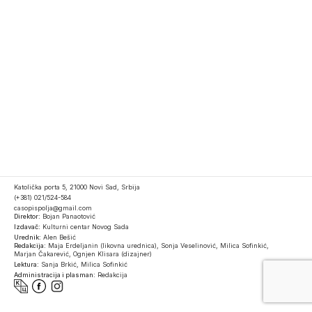
Katolička porta 5, 21000 Novi Sad, Srbija
(+381) 021/524-584
casopispolja@gmail.com
Direktor:
Bojan Panaotović
Izdavač:
Kulturni centar Novog Sada
Urednik:
Alen Bešić
Redakcija:
Maja Erdeljanin (likovna urednica), Sonja Veselinović, Milica Sofinkić,
Marjan Čakarević, Ognjen Klisara (dizajner)
Lektura:
Sanja Brkić, Milica Sofinkić
Administracija i plasman:
Redakcija