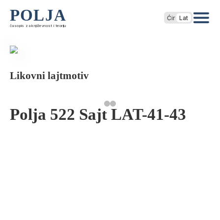
POLJA
Ćir
Lat
časopis za književnost i teoriju
Likovni lajtmotiv
Polja 522 Sajt LAT-41-43